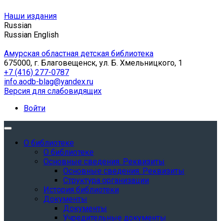
Наши издания
Russian
Russian
English
Амурская областная детская библиотека
675000, г. Благовещенск, ул. Б. Хмельницкого, 1
+7 (416) 277-0787
info.aodb-blag@yandex.ru
Версия для слабовидящих
Войти
О библиотеке
О библиотеке
Основные сведения. Реквизиты
Основные сведения. Реквизиты
Структура организации
История библиотеки
Документы
Документы
Учредительные документы