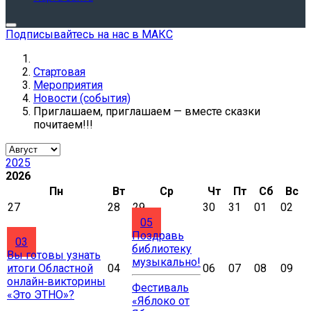
Подписывайтесь на нас в МАКС
Стартовая
Мероприятия
Новости (события)
Приглашаем, приглашаем — вместе сказки
почитаем!!!
2025
2026
Пн
Вт
Ср
Чт
Пт
Сб
Вс
27
28
29
30
31
01
02
05
Поздравь
03
библиотеку
Вы готовы узнать
музыкально!
итоги Областной
04
06
07
08
09
онлайн‑викторины
Фестиваль
«Это ЭТНО»?
«Яблоко от