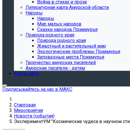
Война в стихах и прозе
Литературная карта Амурской области
Народы
Народы
Мир малых народов
Сказки народов Приамурья
Природа родного края
Природа родного края
Животный и растительный мир
Экологические проблемы Приамурья
Заповедные места Приамурья
Творчество амурских писателей
Амурские писатели - детям
Карта сайта
Подписывайтесь на нас в МАКС
Стартовая
Мероприятия
Новости (события)
ЭкспериментУМ "Космические чудеса в научном сти