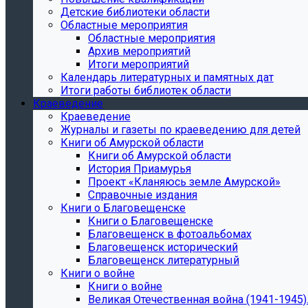
Детские библиотеки области
Областные мероприятия
Областные мероприятия
Архив мероприятий
Итоги мероприятий
Календарь литературных и памятных дат
Итоги работы библиотек области
Краеведение
Краеведение
Журналы и газеты по краеведению для детей
Книги об Амурской области
Книги об Амурской области
История Приамурья
Проект «Кланяюсь земле Амурской»
Справочные издания
Книги о Благовещенске
Книги о Благовещенске
Благовещенск в фотоальбомах
Благовещенск исторический
Благовещенск литературный
Книги о войне
Книги о войне
Великая Отечественная война (1941-1945).