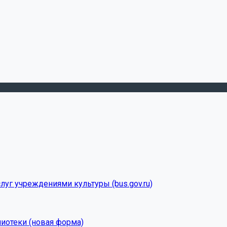
луг учреждениями культуры (bus.gov.ru)
лиотеки (новая форма)