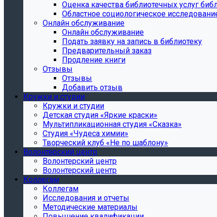
Oценка качества библиотечных услуг библ
Областное социологическое исследовани
Онлайн обслуживание
Онлайн обслуживание
Подать заявку на запись в библиотеку
Предварительный заказ
Продление книги
Отзывы
Отзывы
Добавить отзыв
Кружки и студии
Кружки и студии
Детская студия «Яркие краски»
Мультипликационная студия «Сказка»
Студия «Чудеса химии»
Творческий клуб «Не по шаблону»
Волонтерский центр
Волонтерский центр
Волонтерский центр
Коллегам
Коллегам
Исследования и отчеты
Методические материалы
Повышение квалификации