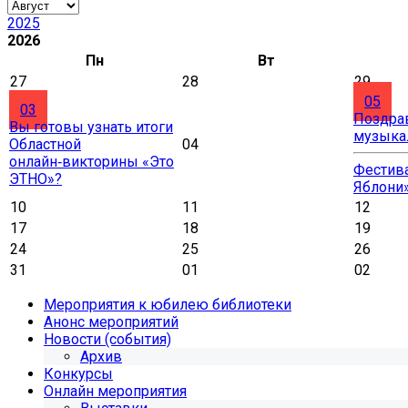
2025
2026
Пн
Вт
27
28
29
05
03
Поздра
Вы готовы узнать итоги
музыка
Областной
04
онлайн‑викторины «Это
Фестива
ЭТНО»?
Яблони
10
11
12
17
18
19
24
25
26
31
01
02
Мероприятия к юбилею библиотеки
Анонс мероприятий
Новости (события)
Архив
Конкурсы
Онлайн мероприятия