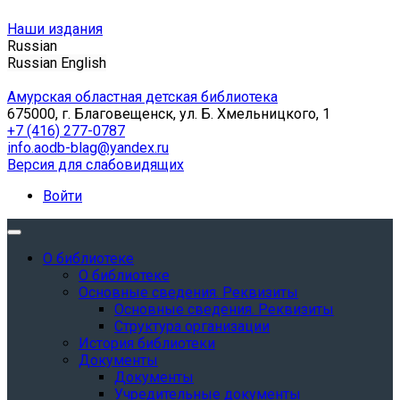
Наши издания
Russian
Russian
English
Амурская областная детская библиотека
675000, г. Благовещенск, ул. Б. Хмельницкого, 1
+7 (416) 277-0787
info.aodb-blag@yandex.ru
Версия для слабовидящих
Войти
О библиотеке
О библиотеке
Основные сведения. Реквизиты
Основные сведения. Реквизиты
Структура организации
История библиотеки
Документы
Документы
Учредительные документы