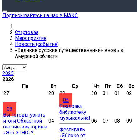
Подписывайтесь на нас в МАКС
Стартовая
Мероприятия
Новости (события)
«Великие русские путешественники» вновь в
Амурской области
2025
2026
Пн
Вт
Ср
Чт
Пт
Сб
Вс
27
28
29
30
31
01
02
05
Поздравь
03
библиотеку
Вы готовы узнать
музыкально!
итоги Областной
04
06
07
08
09
онлайн‑викторины
Фестиваль
«Это ЭТНО»?
«Яблоко от