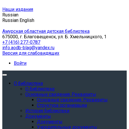
Наши издания
Russian
Russian
English
Амурская областная детская библиотека
675000, г. Благовещенск, ул. Б. Хмельницкого, 1
+7 (416) 277-0787
info.aodb-blag@yandex.ru
Версия для слабовидящих
Войти
О библиотеке
О библиотеке
Основные сведения. Реквизиты
Основные сведения. Реквизиты
Структура организации
История библиотеки
Документы
Документы
Учредительные документы