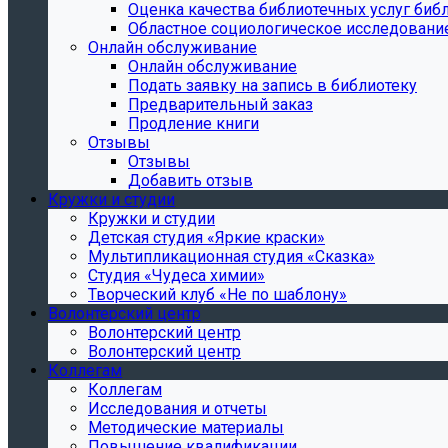
Oценка качества библиотечных услуг библ
Областное социологическое исследовани
Онлайн обслуживание
Онлайн обслуживание
Подать заявку на запись в библиотеку
Предварительный заказ
Продление книги
Отзывы
Отзывы
Добавить отзыв
Кружки и студии
Кружки и студии
Детская студия «Яркие краски»
Мультипликационная студия «Сказка»
Студия «Чудеса химии»
Творческий клуб «Не по шаблону»
Волонтерский центр
Волонтерский центр
Волонтерский центр
Коллегам
Коллегам
Исследования и отчеты
Методические материалы
Повышение квалификации