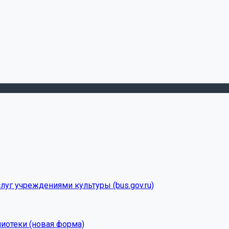
луг учреждениями культуры (bus.gov.ru)
лиотеки (новая форма)