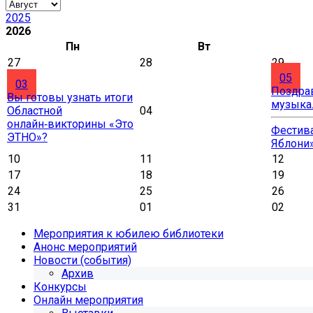
2025
2026
Пн
Вт
27
28
29
05
03
Поздра
Вы готовы узнать итоги
музыка
Областной
04
онлайн‑викторины «Это
Фестива
ЭТНО»?
Яблони
10
11
12
17
18
19
24
25
26
31
01
02
Мероприятия к юбилею библиотеки
Анонс мероприятий
Новости (события)
Архив
Конкурсы
Онлайн мероприятия