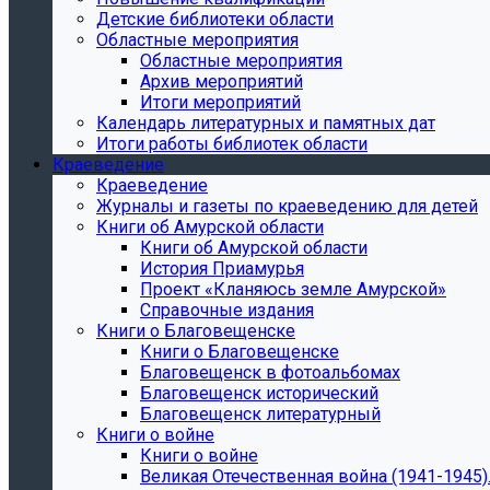
Детские библиотеки области
Областные мероприятия
Областные мероприятия
Архив мероприятий
Итоги мероприятий
Календарь литературных и памятных дат
Итоги работы библиотек области
Краеведение
Краеведение
Журналы и газеты по краеведению для детей
Книги об Амурской области
Книги об Амурской области
История Приамурья
Проект «Кланяюсь земле Амурской»
Справочные издания
Книги о Благовещенске
Книги о Благовещенске
Благовещенск в фотоальбомах
Благовещенск исторический
Благовещенск литературный
Книги о войне
Книги о войне
Великая Отечественная война (1941-1945).