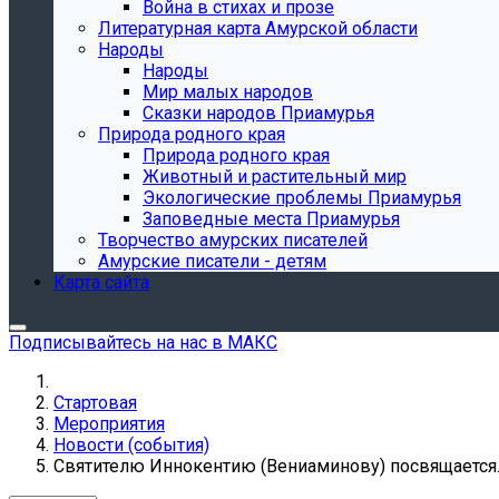
Война в стихах и прозе
Литературная карта Амурской области
Народы
Народы
Мир малых народов
Сказки народов Приамурья
Природа родного края
Природа родного края
Животный и растительный мир
Экологические проблемы Приамурья
Заповедные места Приамурья
Творчество амурских писателей
Амурские писатели - детям
Карта сайта
Подписывайтесь на нас в МАКС
Стартовая
Мероприятия
Новости (события)
Святителю Иннокентию (Вениаминову) посвящается..