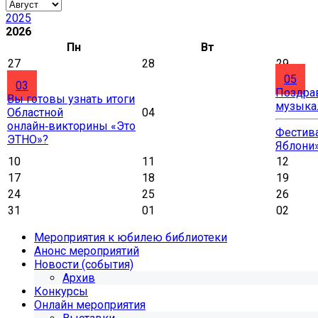
2025
2026
Пн
Вт
27
28
29
05
03
Поздра
Вы готовы узнать итоги
музыка
Областной
04
онлайн‑викторины «Это
Фестива
ЭТНО»?
Яблони
10
11
12
17
18
19
24
25
26
31
01
02
Мероприятия к юбилею библиотеки
Анонс мероприятий
Новости (события)
Архив
Конкурсы
Онлайн мероприятия