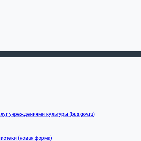
луг учреждениями культуры (bus.gov.ru)
лиотеки (новая форма)