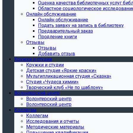
Oценка качества библиотечных услуг библ
Областное социологическое исследовани
Онлайн обслуживание
Онлайн обслуживание
Подать заявку на запись в библиотеку
Предварительный заказ
Продление книги
Отзывы
Отзывы
Добавить отзыв
Кружки и студии
Кружки и студии
Детская студия «Яркие краски»
Мультипликационная студия «Сказка»
Студия «Чудеса химии»
Творческий клуб «Не по шаблону»
Волонтерский центр
Волонтерский центр
Волонтерский центр
Коллегам
Коллегам
Исследования и отчеты
Методические материалы
Повышение квалификации