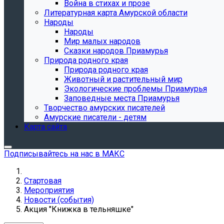
Война в стихах и прозе
Литературная карта Амурской области
Народы
Народы
Мир малых народов
Сказки народов Приамурья
Природа родного края
Природа родного края
Животный и растительный мир
Экологические проблемы Приамурья
Заповедные места Приамурья
Творчество амурских писателей
Амурские писатели - детям
Карта сайта
Подписывайтесь на нас в МАКС
Стартовая
Мероприятия
Новости (события)
Акция "Книжка в тельняшке"