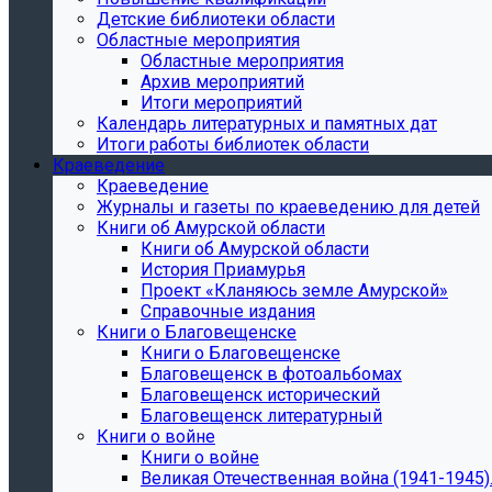
Детские библиотеки области
Областные мероприятия
Областные мероприятия
Архив мероприятий
Итоги мероприятий
Календарь литературных и памятных дат
Итоги работы библиотек области
Краеведение
Краеведение
Журналы и газеты по краеведению для детей
Книги об Амурской области
Книги об Амурской области
История Приамурья
Проект «Кланяюсь земле Амурской»
Справочные издания
Книги о Благовещенске
Книги о Благовещенске
Благовещенск в фотоальбомах
Благовещенск исторический
Благовещенск литературный
Книги о войне
Книги о войне
Великая Отечественная война (1941-1945).