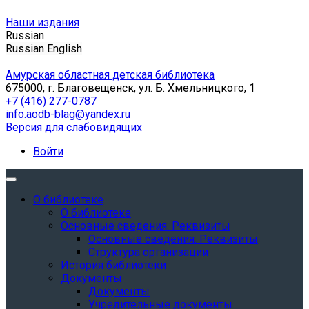
Наши издания
Russian
Russian
English
Амурская областная детская библиотека
675000, г. Благовещенск, ул. Б. Хмельницкого, 1
+7 (416) 277-0787
info.aodb-blag@yandex.ru
Версия для слабовидящих
Войти
О библиотеке
О библиотеке
Основные сведения. Реквизиты
Основные сведения. Реквизиты
Структура организации
История библиотеки
Документы
Документы
Учредительные документы