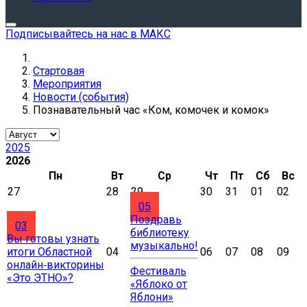
Подписывайтесь на нас в МАКС
Стартовая
Мероприятия
Новости (события)
Познавательный час «Ком, комочек и комок»
2025
2026
Пн
Вт
Ср
Чт
Пт
Сб
Вс
27
28
29
30
31
01
02
05
Поздравь
03
библиотеку
Вы готовы узнать
музыкально!
итоги Областной
04
06
07
08
09
онлайн‑викторины
Фестиваль
«Это ЭТНО»?
«Яблоко от
Яблони»