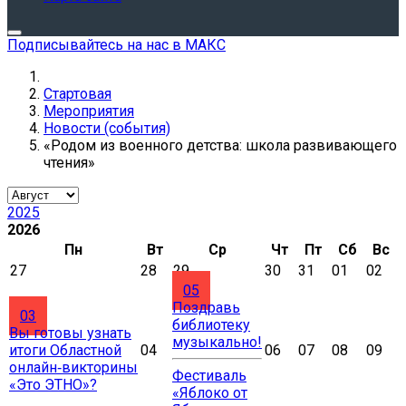
Подписывайтесь на нас в МАКС
Стартовая
Мероприятия
Новости (события)
«Родом из военного детства: школа развивающего
чтения»
2025
2026
Пн
Вт
Ср
Чт
Пт
Сб
Вс
27
28
29
30
31
01
02
05
Поздравь
03
библиотеку
Вы готовы узнать
музыкально!
итоги Областной
04
06
07
08
09
онлайн‑викторины
Фестиваль
«Это ЭТНО»?
«Яблоко от