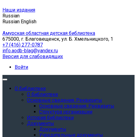
Наши издания
Russian
Russian
English
Амурская областная детская библиотека
675000, г. Благовещенск, ул. Б. Хмельницкого, 1
+7 (416) 277-0787
info.aodb-blag@yandex.ru
Версия для слабовидящих
Войти
О библиотеке
О библиотеке
Основные сведения. Реквизиты
Основные сведения. Реквизиты
Структура организации
История библиотеки
Документы
Документы
Учредительные документы