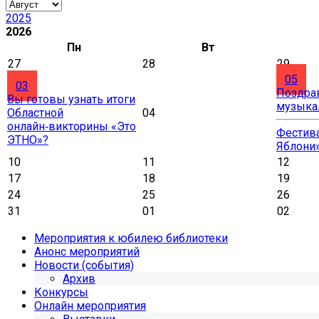
2025
2026
Пн
Вт
27
28
29
05
03
Поздра
Вы готовы узнать итоги
музыка
Областной
04
онлайн‑викторины «Это
Фестива
ЭТНО»?
Яблони
10
11
12
17
18
19
24
25
26
31
01
02
Мероприятия к юбилею библиотеки
Анонс мероприятий
Новости (события)
Архив
Конкурсы
Онлайн мероприятия