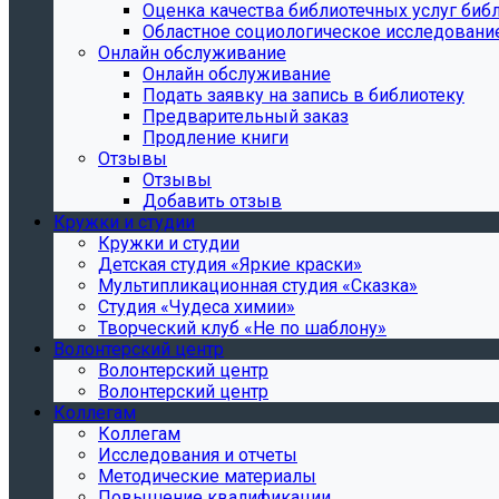
Oценка качества библиотечных услуг библ
Областное социологическое исследовани
Онлайн обслуживание
Онлайн обслуживание
Подать заявку на запись в библиотеку
Предварительный заказ
Продление книги
Отзывы
Отзывы
Добавить отзыв
Кружки и студии
Кружки и студии
Детская студия «Яркие краски»
Мультипликационная студия «Сказка»
Студия «Чудеса химии»
Творческий клуб «Не по шаблону»
Волонтерский центр
Волонтерский центр
Волонтерский центр
Коллегам
Коллегам
Исследования и отчеты
Методические материалы
Повышение квалификации