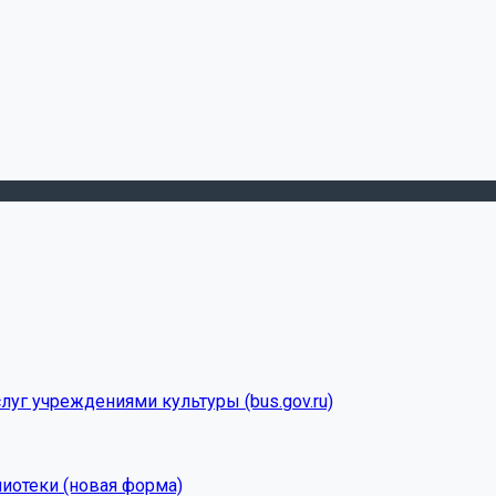
луг учреждениями культуры (bus.gov.ru)
лиотеки (новая форма)