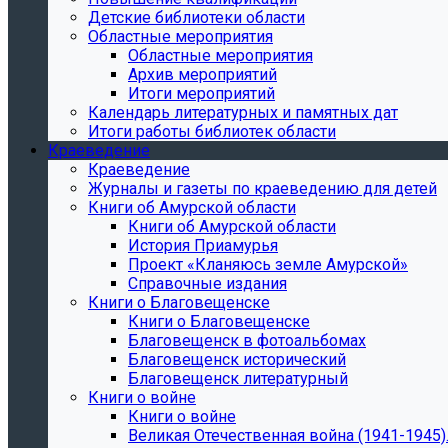
Детские библиотеки области
Областные мероприятия
Областные мероприятия
Архив мероприятий
Итоги мероприятий
Календарь литературных и памятных дат
Итоги работы библиотек области
Краеведение
Краеведение
Журналы и газеты по краеведению для детей
Книги об Амурской области
Книги об Амурской области
История Приамурья
Проект «Кланяюсь земле Амурской»
Справочные издания
Книги о Благовещенске
Книги о Благовещенске
Благовещенск в фотоальбомах
Благовещенск исторический
Благовещенск литературный
Книги о войне
Книги о войне
Великая Отечественная война (1941-1945).