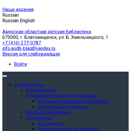
Наши издания
Russian
Russian
English
Амурская областная детская библиотека
675000, г. Благовещенск, ул. Б. Хмельницкого, 1
+7 (416) 277-0787
info.aodb-blag@yandex.ru
Версия для слабовидящих
Войти
О библиотеке
О библиотеке
Основные сведения. Реквизиты
Основные сведения. Реквизиты
Структура организации
История библиотеки
Документы
Документы
Учредительные документы