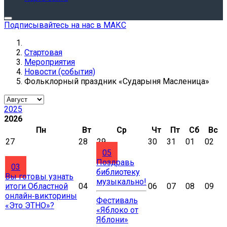
Подписывайтесь на нас в МАКС
Стартовая
Мероприятия
Новости (события)
Фольклорный праздник «Сударыня Масленица»
2025
2026
Пн
Вт
Ср
Чт
Пт
Сб
Вс
27
28
29
30
31
01
02
05
Поздравь
03
библиотеку
Вы готовы узнать
музыкально!
итоги Областной
04
06
07
08
09
онлайн‑викторины
Фестиваль
«Это ЭТНО»?
«Яблоко от
Яблони»