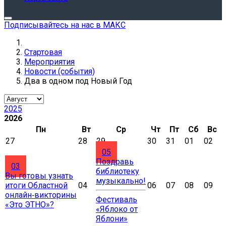
Подписывайтесь на нас в МАКС
Стартовая
Мероприятия
Новости (события)
Два в одном под Новый Год
2025
2026
Пн
Вт
Ср
Чт
Пт
Сб
Вс
27
28
29
30
31
01
02
05
Поздравь
03
библиотеку
Вы готовы узнать
музыкально!
итоги Областной
04
06
07
08
09
онлайн‑викторины
Фестиваль
«Это ЭТНО»?
«Яблоко от
Яблони»