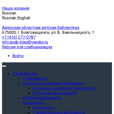
Наши издания
Russian
Russian
English
Амурская областная детская библиотека
675000, г. Благовещенск, ул. Б. Хмельницкого, 1
+7 (416) 277-0787
info.aodb-blag@yandex.ru
Версия для слабовидящих
Войти
О библиотеке
О библиотеке
Основные сведения. Реквизиты
Основные сведения. Реквизиты
Структура организации
История библиотеки
Документы
Документы
Учредительные документы