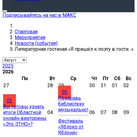
Подписывайтесь на нас в МАКС
Стартовая
Мероприятия
Новости (события)
Литературная гостиная «Я пришёл к поэту в гости...»
2025
2026
Пн
Вт
Ср
Чт
Пт
Сб
Вс
27
28
29
30
31
01
02
05
Поздравь
03
библиотеку
Вы готовы узнать
музыкально!
итоги Областной
04
06
07
08
09
онлайн‑викторины
Фестиваль
«Это ЭТНО»?
«Яблоко от
Яблони»