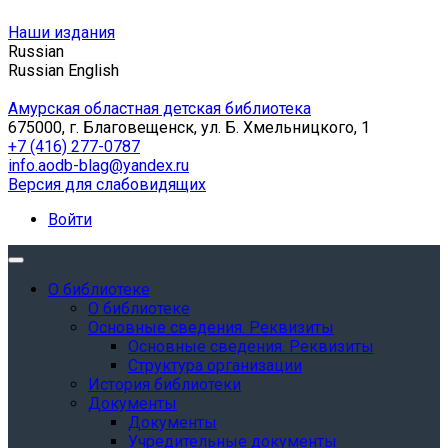
Наши издания
Russian
Russian
English
Амурская областная детская библиотека
675000, г. Благовещенск, ул. Б. Хмельницкого, 1
+7 (416) 277-0787
info.aodb-blag@yandex.ru
Версия для слабовидящих
Войти
О библиотеке
О библиотеке
Основные сведения. Реквизиты
Основные сведения. Реквизиты
Структура организации
История библиотеки
Документы
Документы
Учредительные документы