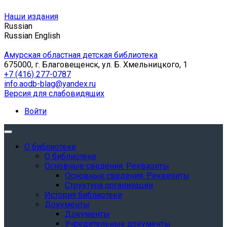
Наши издания
Russian
Russian
English
Амурская областная детская библиотека
675000, г. Благовещенск, ул. Б. Хмельницкого, 1
+7 (416) 277-0787
info.aodb-blag@yandex.ru
Версия для слабовидящих
Войти
О библиотеке
О библиотеке
Основные сведения. Реквизиты
Основные сведения. Реквизиты
Структура организации
История библиотеки
Документы
Документы
Учредительные документы