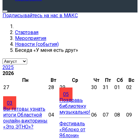
Подписывайтесь на нас в МАКС
Стартовая
Мероприятия
Новости (события)
Беседа «У меня есть друг»
2025
2026
Пн
Вт
Ср
Чт
Пт
Сб
Вс
27
28
29
30
31
01
02
05
Поздравь
03
библиотеку
Вы готовы узнать
музыкально!
итоги Областной
04
06
07
08
09
онлайн‑викторины
Фестиваль
«Это ЭТНО»?
«Яблоко от
Яблони»