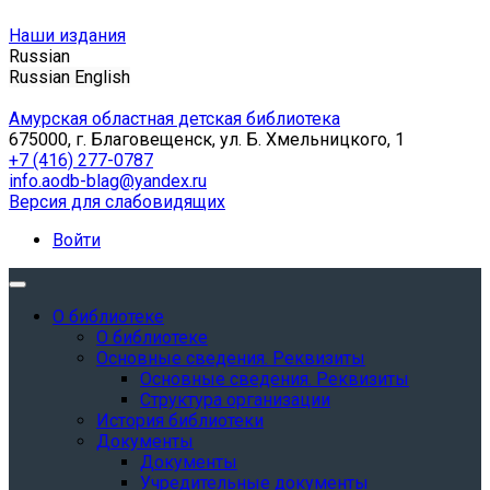
Наши издания
Russian
Russian
English
Амурская областная детская библиотека
675000, г. Благовещенск, ул. Б. Хмельницкого, 1
+7 (416) 277-0787
info.aodb-blag@yandex.ru
Версия для слабовидящих
Войти
О библиотеке
О библиотеке
Основные сведения. Реквизиты
Основные сведения. Реквизиты
Структура организации
История библиотеки
Документы
Документы
Учредительные документы