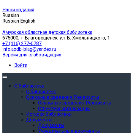
Наши издания
Russian
Russian
English
Амурская областная детская библиотека
675000, г. Благовещенск, ул. Б. Хмельницкого, 1
+7 (416) 277-0787
info.aodb-blag@yandex.ru
Версия для слабовидящих
Войти
О библиотеке
О библиотеке
Основные сведения. Реквизиты
Основные сведения. Реквизиты
Структура организации
История библиотеки
Документы
Документы
Учредительные документы