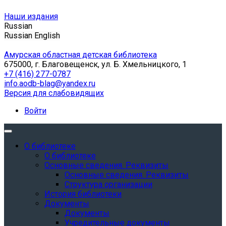
Наши издания
Russian
Russian
English
Амурская областная детская библиотека
675000, г. Благовещенск, ул. Б. Хмельницкого, 1
+7 (416) 277-0787
info.aodb-blag@yandex.ru
Версия для слабовидящих
Войти
О библиотеке
О библиотеке
Основные сведения. Реквизиты
Основные сведения. Реквизиты
Структура организации
История библиотеки
Документы
Документы
Учредительные документы