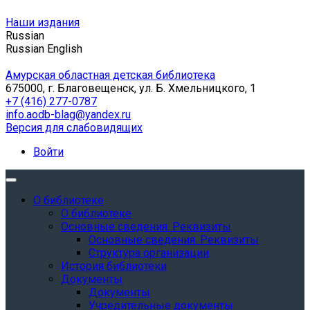
Наши издания
Russian
Russian
English
Амурская областная детская библиотека
675000, г. Благовещенск, ул. Б. Хмельницкого, 1
+7 (416) 277-0787
info.aodb-blag@yandex.ru
Версия для слабовидящих
Войти
О библиотеке
О библиотеке
Основные сведения. Реквизиты
Основные сведения. Реквизиты
Структура организации
История библиотеки
Документы
Документы
Учредительные документы