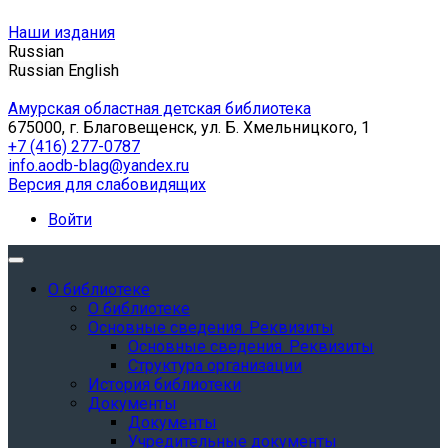
Наши издания
Russian
Russian
English
Амурская областная детская библиотека
675000, г. Благовещенск, ул. Б. Хмельницкого, 1
+7 (416) 277-0787
info.aodb-blag@yandex.ru
Версия для слабовидящих
Войти
О библиотеке
О библиотеке
Основные сведения. Реквизиты
Основные сведения. Реквизиты
Структура организации
История библиотеки
Документы
Документы
Учредительные документы