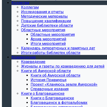
Коллегам
Коллегам
Исследования и отчеты
Методические материалы
Повышение квалификации
Детские библиотеки области
Областные мероприятия
Областные мероприятия
Архив мероприятий
Итоги мероприятий
Календарь литературных и памятных дат
Итоги работы библиотек области
Краеведение
Краеведение
Журналы и газеты по краеведению для детей
Книги об Амурской области
Книги об Амурской области
История Приамурья
Проект «Кланяюсь земле Амурской»
Справочные издания
Книги о Благовещенске
Книги о Благовещенске
Благовещенск в фотоальбомах