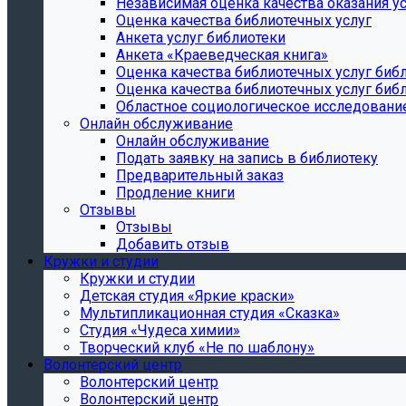
Независимая оценка качества оказания ус
Оценка качества библиотечных услуг
Анкета услуг библиотеки
Анкета «Краеведческая книга»
Oценка качества библиотечных услуг биб
Oценка качества библиотечных услуг библ
Областное социологическое исследовани
Онлайн обслуживание
Онлайн обслуживание
Подать заявку на запись в библиотеку
Предварительный заказ
Продление книги
Отзывы
Отзывы
Добавить отзыв
Кружки и студии
Кружки и студии
Детская студия «Яркие краски»
Мультипликационная студия «Сказка»
Студия «Чудеса химии»
Творческий клуб «Не по шаблону»
Волонтерский центр
Волонтерский центр
Волонтерский центр