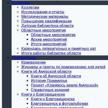
Коллегам
Коллегам
Исследования и отчеты
Методические материалы
Повышение квалификации
Детские библиотеки области
Областные мероприятия
Областные мероприятия
Архив мероприятий
Итоги мероприятий
Календарь литературных и памятных дат
Итоги работы библиотек области
Краеведение
Краеведение
Журналы и газеты по краеведению для детей
Книги об Амурской области
Книги об Амурской области
История Приамурья
Проект «Кланяюсь земле Амурской»
Справочные издания
Книги о Благовещенске
Книги о Благовещенске
Благовещенск в фотоальбомах