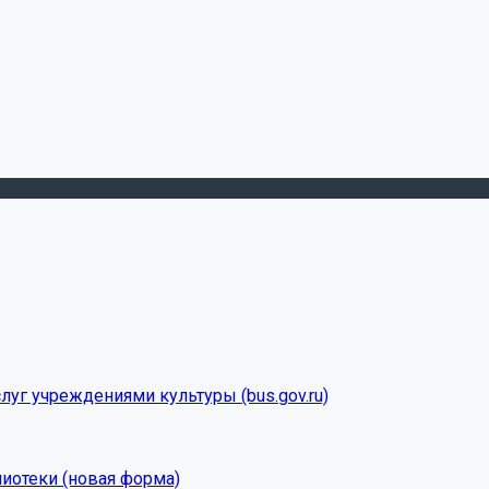
луг учреждениями культуры (bus.gov.ru)
лиотеки (новая форма)