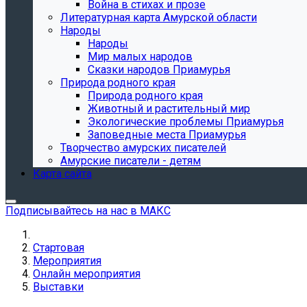
Война в стихах и прозе
Литературная карта Амурской области
Народы
Народы
Мир малых народов
Сказки народов Приамурья
Природа родного края
Природа родного края
Животный и растительный мир
Экологические проблемы Приамурья
Заповедные места Приамурья
Творчество амурских писателей
Амурские писатели - детям
Карта сайта
Подписывайтесь на нас в МАКС
Стартовая
Мероприятия
Онлайн мероприятия
Выставки