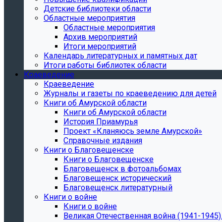
Детские библиотеки области
Областные мероприятия
Областные мероприятия
Архив мероприятий
Итоги мероприятий
Календарь литературных и памятных дат
Итоги работы библиотек области
Краеведение
Краеведение
Журналы и газеты по краеведению для детей
Книги об Амурской области
Книги об Амурской области
История Приамурья
Проект «Кланяюсь земле Амурской»
Справочные издания
Книги о Благовещенске
Книги о Благовещенске
Благовещенск в фотоальбомах
Благовещенск исторический
Благовещенск литературный
Книги о войне
Книги о войне
Великая Отечественная война (1941-1945).