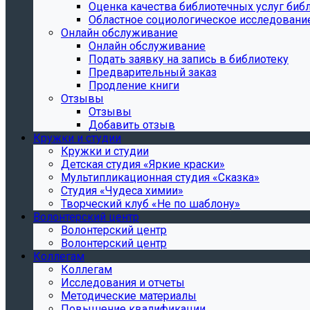
Oценка качества библиотечных услуг библ
Областное социологическое исследовани
Онлайн обслуживание
Онлайн обслуживание
Подать заявку на запись в библиотеку
Предварительный заказ
Продление книги
Отзывы
Отзывы
Добавить отзыв
Кружки и студии
Кружки и студии
Детская студия «Яркие краски»
Мультипликационная студия «Сказка»
Студия «Чудеса химии»
Творческий клуб «Не по шаблону»
Волонтерский центр
Волонтерский центр
Волонтерский центр
Коллегам
Коллегам
Исследования и отчеты
Методические материалы
Повышение квалификации