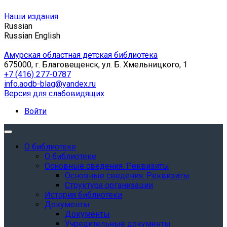
Наши издания
Russian
Russian
English
Амурская областная детская библиотека
675000, г. Благовещенск, ул. Б. Хмельницкого, 1
+7 (416) 277-0787
info.aodb-blag@yandex.ru
Версия для слабовидящих
Войти
О библиотеке
О библиотеке
Основные сведения. Реквизиты
Основные сведения. Реквизиты
Структура организации
История библиотеки
Документы
Документы
Учредительные документы