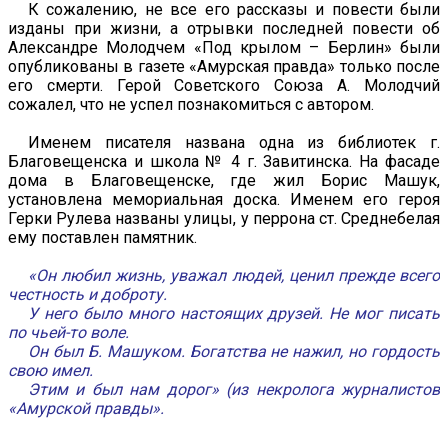
К сожалению, не все его рассказы и повести были
изданы при жизни, а отрывки последней повести об
Александре Молодчем «Под крылом – Берлин» были
опубликованы в газете «Амурская правда» только после
его смерти. Герой Советского Союза А. Молодчий
сожалел, что не успел познакомиться с автором.
Именем писателя названа одна из библиотек г.
Благовещенска и школа № 4 г. Завитинска. На фасаде
дома в Благовещенске, где жил Борис Машук,
установлена мемориальная доска. Именем его героя
Герки Рулева названы улицы, у перрона ст. Среднебелая
ему поставлен памятник.
«Он любил жизнь, уважал людей, ценил прежде всего
честность и доброту.
У него было много настоящих друзей. Не мог писать
по чьей-то воле.
Он был Б. Машуком. Богатства не нажил, но гордость
свою имел.
Этим и был нам дорог» (из некролога журналистов
«Амурской правды».