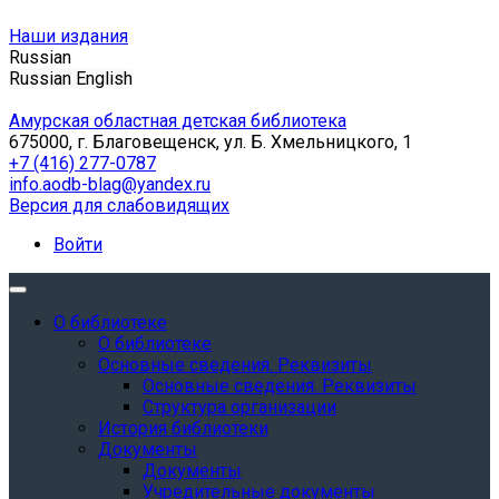
Наши издания
Russian
Russian
English
Амурская областная детская библиотека
675000, г. Благовещенск, ул. Б. Хмельницкого, 1
+7 (416) 277-0787
info.aodb-blag@yandex.ru
Версия для слабовидящих
Войти
О библиотеке
О библиотеке
Основные сведения. Реквизиты
Основные сведения. Реквизиты
Структура организации
История библиотеки
Документы
Документы
Учредительные документы