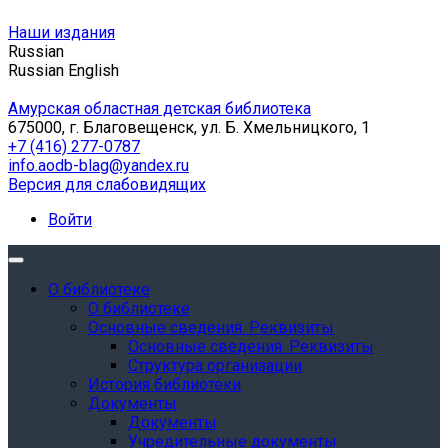
Наши издания
Russian
Russian
English
Амурская областная детская библиотека
675000, г. Благовещенск, ул. Б. Хмельницкого, 1
+7 (416) 277-0787
info.aodb-blag@yandex.ru
Версия для слабовидящих
Войти
О библиотеке
О библиотеке
Основные сведения. Реквизиты
Основные сведения. Реквизиты
Структура организации
История библиотеки
Документы
Документы
Учредительные документы