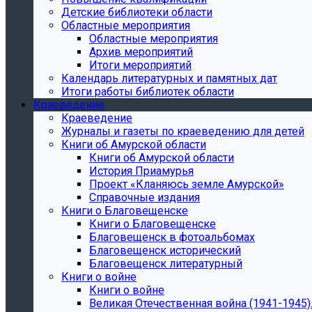
Детские библиотеки области
Областные мероприятия
Областные мероприятия
Архив мероприятий
Итоги мероприятий
Календарь литературных и памятных дат
Итоги работы библиотек области
Краеведение
Краеведение
Журналы и газеты по краеведению для детей
Книги об Амурской области
Книги об Амурской области
История Приамурья
Проект «Кланяюсь земле Амурской»
Справочные издания
Книги о Благовещенске
Книги о Благовещенске
Благовещенск в фотоальбомах
Благовещенск исторический
Благовещенск литературный
Книги о войне
Книги о войне
Великая Отечественная война (1941-1945).