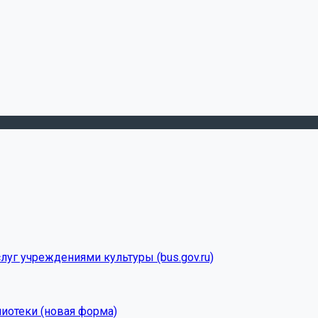
луг учреждениями культуры (bus.gov.ru)
лиотеки (новая форма)