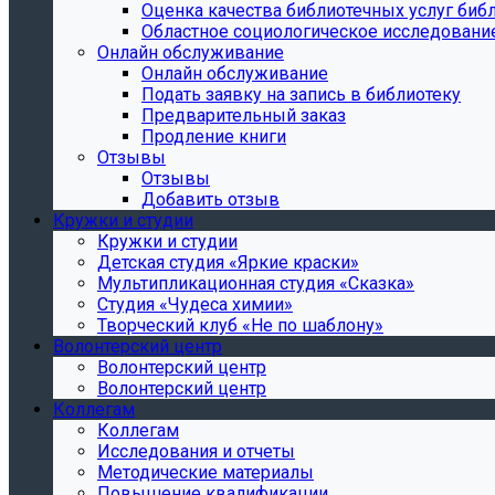
Oценка качества библиотечных услуг библ
Областное социологическое исследовани
Онлайн обслуживание
Онлайн обслуживание
Подать заявку на запись в библиотеку
Предварительный заказ
Продление книги
Отзывы
Отзывы
Добавить отзыв
Кружки и студии
Кружки и студии
Детская студия «Яркие краски»
Мультипликационная студия «Сказка»
Студия «Чудеса химии»
Творческий клуб «Не по шаблону»
Волонтерский центр
Волонтерский центр
Волонтерский центр
Коллегам
Коллегам
Исследования и отчеты
Методические материалы
Повышение квалификации