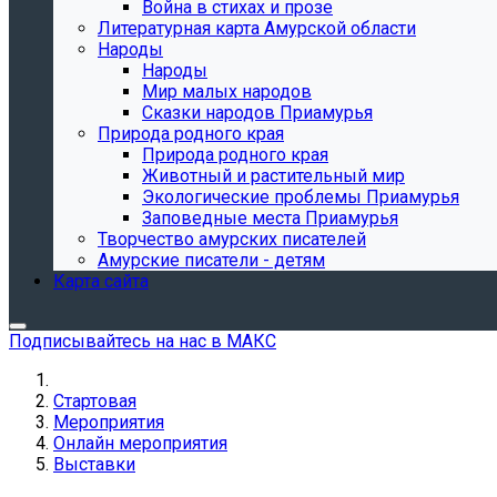
Война в стихах и прозе
Литературная карта Амурской области
Народы
Народы
Мир малых народов
Сказки народов Приамурья
Природа родного края
Природа родного края
Животный и растительный мир
Экологические проблемы Приамурья
Заповедные места Приамурья
Творчество амурских писателей
Амурские писатели - детям
Карта сайта
Подписывайтесь на нас в МАКС
Стартовая
Мероприятия
Онлайн мероприятия
Выставки