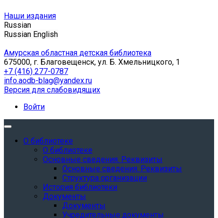
Наши издания
Russian
Russian
English
Амурская областная детская библиотека
675000, г. Благовещенск, ул. Б. Хмельницкого, 1
+7 (416) 277-0787
info.aodb-blag@yandex.ru
Версия для слабовидящих
Войти
О библиотеке
О библиотеке
Основные сведения. Реквизиты
Основные сведения. Реквизиты
Структура организации
История библиотеки
Документы
Документы
Учредительные документы