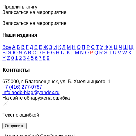
Продлить книгу
Записаться на мероприятие
Записаться на мероприятие
Наши издания
Все
А
Б
В
Г
Д
Е
Ё
Ж
З
И
К
Л
М
Н
О
П
Р
С
Т
У
Ф
Х
Ц
Ч
Ш
Щ
Ы
Э
Ю
Я
A
B
C
D
E
F
G
H
I
J
K
L
M
N
O
P
Q
R
S
T
U
V
W
X
Y
Z
0
1
2
3
4
5
6
7
8
9
Контакты
675000, г. Благовещенск, ул. Б. Хмельницкого, 1
+7 (416) 277-0787
info.aodb-blag@yandex.ru
На сайте обнаружена ошибка
Текст с ошибкой