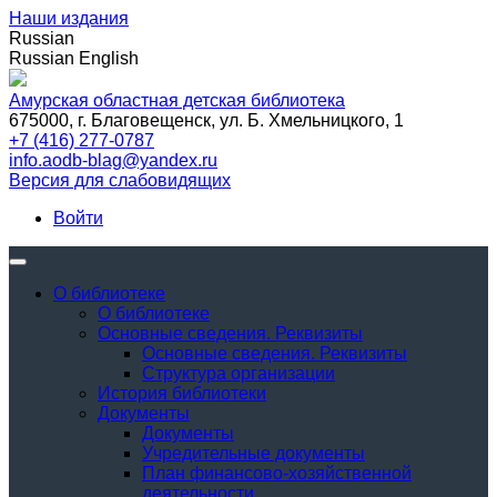
Наши издания
Russian
Russian
English
Амурская областная детская библиотека
675000, г. Благовещенск, ул. Б. Хмельницкого, 1
+7 (416) 277-0787
info.aodb-blag@yandex.ru
Версия для слабовидящих
Войти
О библиотеке
О библиотеке
Основные сведения. Реквизиты
Основные сведения. Реквизиты
Структура организации
История библиотеки
Документы
Документы
Учредительные документы
План финансово-хозяйственной
деятельности