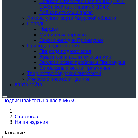
Великая Отечественная война (1941-
1945). Война с Японией (1945)
Война в стихах и прозе
Литературная карта Амурской области
Народы
Народы
Мир малых народов
Сказки народов Приамурья
Природа родного края
Природа родного края
Животный и растительный мир
Экологические проблемы Приамурья
Заповедные места Приамурья
Творчество амурских писателей
Амурские писатели - детям
Карта сайта
Подписывайтесь на нас в МАКС
Стартовая
Наши издания
Название: