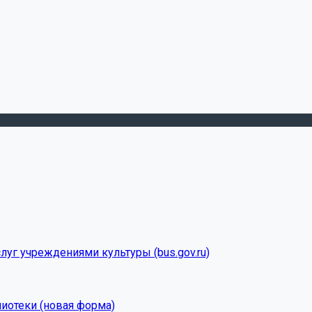
луг учреждениями культуры (bus.gov.ru)
лиотеки (новая форма)