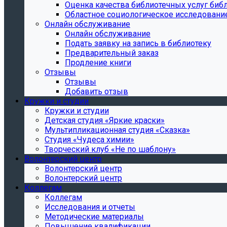
Oценка качества библиотечных услуг библ
Областное социологическое исследовани
Онлайн обслуживание
Онлайн обслуживание
Подать заявку на запись в библиотеку
Предварительный заказ
Продление книги
Отзывы
Отзывы
Добавить отзыв
Кружки и студии
Кружки и студии
Детская студия «Яркие краски»
Мультипликационная студия «Сказка»
Студия «Чудеса химии»
Творческий клуб «Не по шаблону»
Волонтерский центр
Волонтерский центр
Волонтерский центр
Коллегам
Коллегам
Исследования и отчеты
Методические материалы
Повышение квалификации