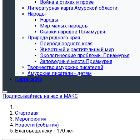
Война в стихах и прозе
Литературная карта Амурской области
Народы
Народы
Мир малых народов
Сказки народов Приамурья
Природа родного края
Природа родного края
Животный и растительный мир
Экологические проблемы Приамурья
Заповедные места Приамурья
Творчество амурских писателей
Амурские писатели - детям
Карта сайта
Подписывайтесь на нас в МАКС
Стартовая
Мероприятия
Новости (события)
Благовещенску - 170 лет