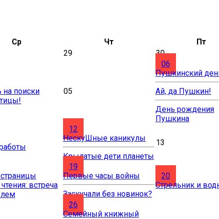
Ср
Чт
Пт
29
30
06
Пушкинский ден
 на поиски
05
Ай, да Пушкин!
птицы!
День рождения
Пушкина
12
НескуШные каникулы
13
 работы
Крылатые дети планеты
19
 страницы
Первые часы войны
20
 чтения: встреча
Стрельник и вод
Заскучали без новинок?
елем
26
Cемейный книжный