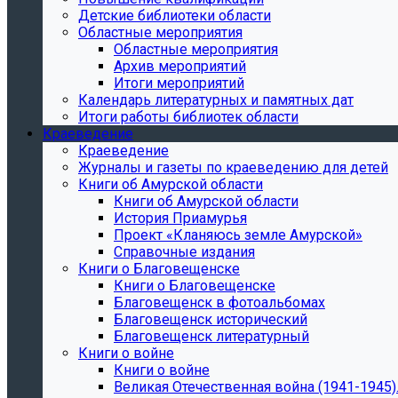
Детские библиотеки области
Областные мероприятия
Областные мероприятия
Архив мероприятий
Итоги мероприятий
Календарь литературных и памятных дат
Итоги работы библиотек области
Краеведение
Краеведение
Журналы и газеты по краеведению для детей
Книги об Амурской области
Книги об Амурской области
История Приамурья
Проект «Кланяюсь земле Амурской»
Справочные издания
Книги о Благовещенске
Книги о Благовещенске
Благовещенск в фотоальбомах
Благовещенск исторический
Благовещенск литературный
Книги о войне
Книги о войне
Великая Отечественная война (1941-1945).