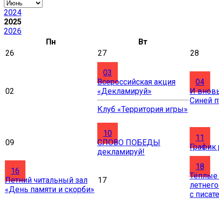
2024
2025
2026
Пн
Вт
26
27
28
03
Всероссийская акция
04
02
«Декламируй»
И вновь
Синей 
Клуб «Территория игры»
10
11
09
СЛОВО ПОБЕДЫ
График
декламируй!
18
16
Тёплые
Летний читальный зал
17
летнего
«День памяти и скорби»
с писат