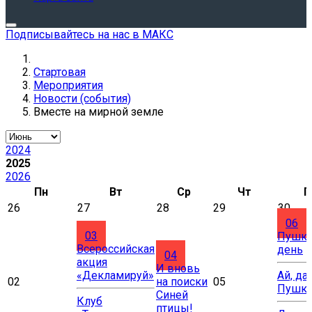
Подписывайтесь на нас в МАКС
Стартовая
Мероприятия
Новости (события)
Вместе на мирной земле
2024
2025
2026
Пн
Вт
Ср
Чт
П
26
27
28
29
30
06
03
Пушки
Всероссийская
день
04
акция
И вновь
«Декламируй»
Ай, да
02
на поиски
05
Пушки
Синей
Клуб
птицы!