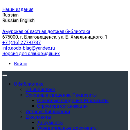
Наши издания
Russian
Russian
English
Амурская областная детская библиотека
675000, г. Благовещенск, ул. Б. Хмельницкого, 1
+7 (416) 277-0787
info.aodb-blag@yandex.ru
Версия для слабовидящих
Войти
О библиотеке
О библиотеке
Основные сведения. Реквизиты
Основные сведения. Реквизиты
Структура организации
История библиотеки
Документы
Документы
Учредительные документы