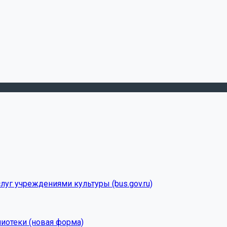
луг учреждениями культуры (bus.gov.ru)
лиотеки (новая форма)