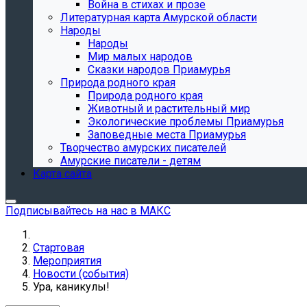
Война в стихах и прозе
Литературная карта Амурской области
Народы
Народы
Мир малых народов
Сказки народов Приамурья
Природа родного края
Природа родного края
Животный и растительный мир
Экологические проблемы Приамурья
Заповедные места Приамурья
Творчество амурских писателей
Амурские писатели - детям
Карта сайта
Подписывайтесь на нас в МАКС
Стартовая
Мероприятия
Новости (события)
Ура, каникулы!