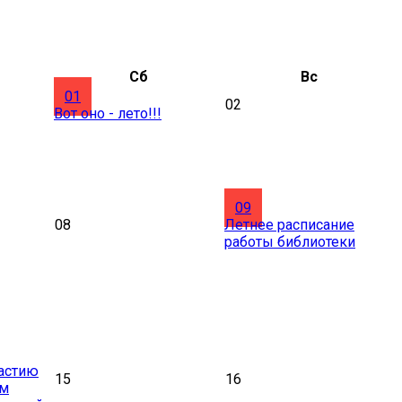
Сб
Вс
01
02
Вот оно - лето!!!
09
08
Летнее расписание
работы библиотеки
астию
15
16
ом