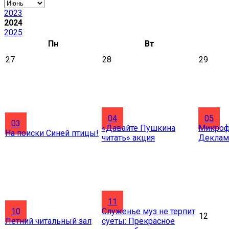
2023
2024
2025
Пн
Вт
27
28
29
04
05
03
«Давайте Пушкина
Микроф
На поиски Синей птицы!
читать» акция
Деклам
11
10
Служенье муз не терпит
12
Летний читальный зал
суеты: Прекрасное