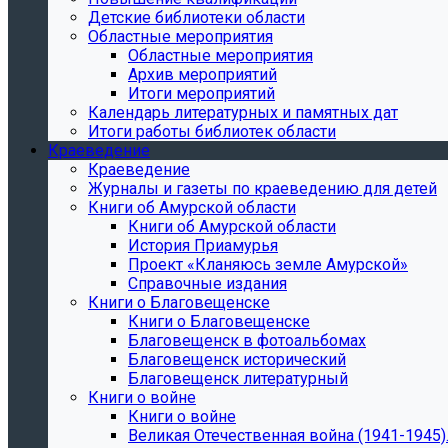
Детские библиотеки области
Областные мероприятия
Областные мероприятия
Архив мероприятий
Итоги мероприятий
Календарь литературных и памятных дат
Итоги работы библиотек области
Краеведение
Краеведение
Журналы и газеты по краеведению для детей
Книги об Амурской области
Книги об Амурской области
История Приамурья
Проект «Кланяюсь земле Амурской»
Справочные издания
Книги о Благовещенске
Книги о Благовещенске
Благовещенск в фотоальбомах
Благовещенск исторический
Благовещенск литературный
Книги о войне
Книги о войне
Великая Отечественная война (1941-1945).