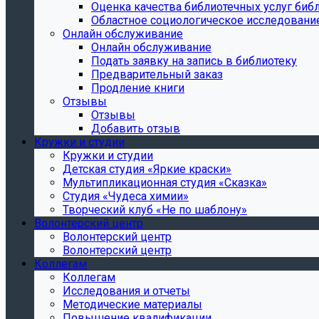
Oценка качества библиотечных услуг библ
Областное социологическое исследовани
Онлайн обслуживание
Онлайн обслуживание
Подать заявку на запись в библиотеку
Предварительный заказ
Продление книги
Отзывы
Отзывы
Добавить отзыв
Кружки и студии
Кружки и студии
Детская студия «Яркие краски»
Мультипликационная студия «Сказка»
Студия «Чудеса химии»
Творческий клуб «Не по шаблону»
Волонтерский центр
Волонтерский центр
Волонтерский центр
Коллегам
Коллегам
Исследования и отчеты
Методические материалы
Повышение квалификации