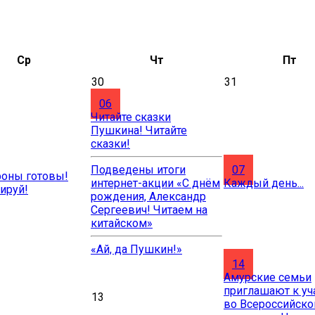
Ср
Чт
Пт
30
31
06
Читайте сказки
Пушкина! Читайте
сказки!
Подведены итоги
07
оны готовы!
интернет-акции «С днём
Каждый день...
ируй!
рождения, Александр
Сергеевич! Читаем на
китайском»
«Ай, да Пушкин!»
14
Амурские семьи
приглашают к уч
13
во Всероссийск