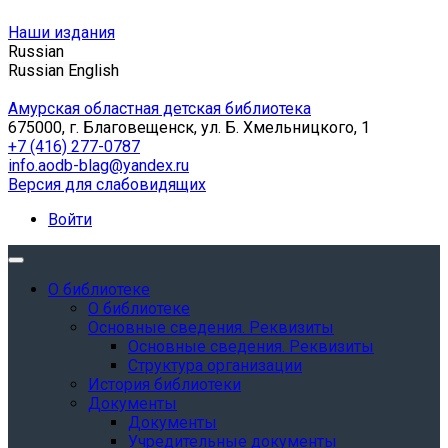
Наши издания
Russian
Russian
English
Амурская областная детская библиотека
675000, г. Благовещенск, ул. Б. Хмельницкого, 1
+7 (416) 277-0787
info.aodb-blag@yandex.ru
Версия для слабовидящих
Войти
О библиотеке
О библиотеке
Основные сведения. Реквизиты
Основные сведения. Реквизиты
Структура организации
История библиотеки
Документы
Документы
Учредительные документы