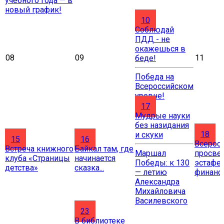
учебного года — в
новый график!
10
Соблюдай
ПДД - не
окажешься в
08
09
11
беде!
Победа на
Всероссийском
уровне!
17
Мудрые науки
без назидания
18
и скуки
15
16
Всерос
Встреча книжного
Байкал там, где
Маршал
просве
клуба «Страницы
начинается
Победы: к 130
эстафе
детства»
сказка...
— летию
финанс
Александра
Михайловича
Василевского
23
В библиотеке