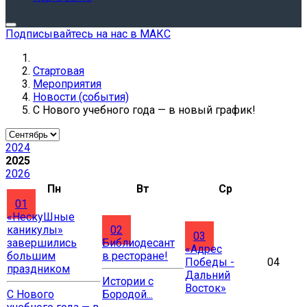
Подписывайтесь на нас в МАКС
Стартовая
Мероприятия
Новости (события)
С Нового учебного года — в новый график!
2024
2025
2026
Пн
Вт
Ср
01
«НескуШные
каникулы»
02
03
завершились
Библиодесант
«Адрес
большим
в ресторане!
Победы -
04
праздником
Дальний
Истории с
Восток»
С Нового
Бородой...