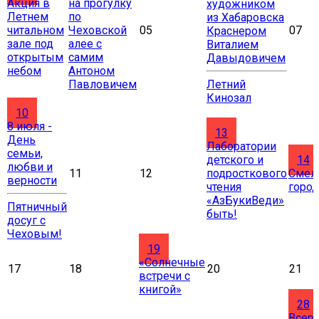
Акция в
на прогулку
художником
Летнем
по
из Хабаровска
читальном
Чеховской
05
07
Краснером
зале под
алее с
Виталием
открытым
самим
Давыдовичем
небом
Антоном
Павловичем
Летний
Кинозал
10
8 июля -
13
День
Лаборатории
семьи,
детского и
14
любви и
11
12
подросткового
Смел
верности
чтения
города
«АзБукиВеди»
Пятничный
быть!
досуг с
Чеховым!
19
«Солнечные
17
18
20
21
встречи с
книгой»
28
Всер