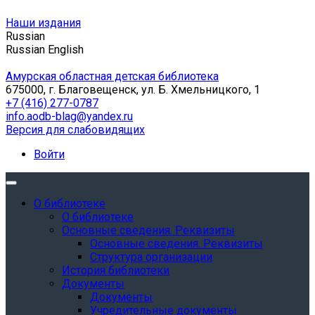
Наши издания
Russian
Russian
English
Амурская областная детская библиотека
675000, г. Благовещенск, ул. Б. Хмельницкого, 1
+7 (416) 277-0787
info.aodb-blag@yandex.ru
Версия для слабовидящих
Войти
О библиотеке
О библиотеке
Основные сведения. Реквизиты
Основные сведения. Реквизиты
Структура организации
История библиотеки
Документы
Документы
Учредительные документы