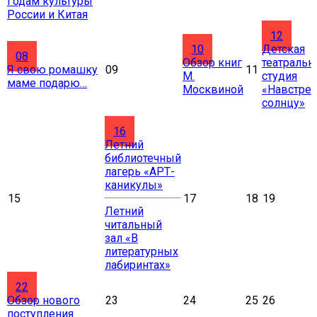
Годам культуры
России и Китая
12
10
Детская
08
Обзор книг
театральн
Я свою ромашку
09
11
М.
студия
маме подарю…
Москвиной
«Навстреч
солнцу»
16
Летний
библиотечный
лагерь «АРТ-
каникулы»
15
17
18
19
Летний
читальный
зал «В
литературных
лабиринтах»
22
Обзор нового
23
24
25
26
поступления