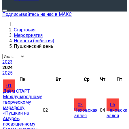
Подписывайтесь на нас в МАКС
Стартовая
Мероприятия
Новости (события)
Пушкинский день
2023
2024
2025
Пн
Вт
Ср
Чт
Пт
01
Даём СТАРТ
Международному
творческому
03
05
марафону
02
Чеховская
04
Чеховска
«Пушкин на
аллея
аллея
Амуре»,
посвященному