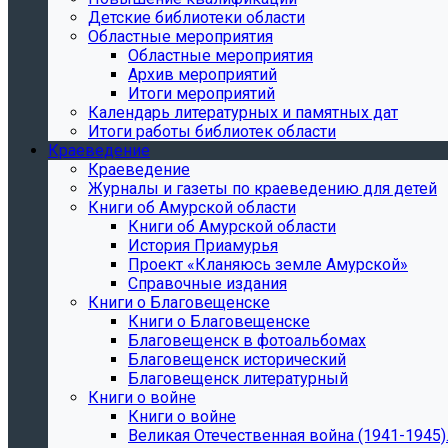
Детские библиотеки области
Областные мероприятия
Областные мероприятия
Архив мероприятий
Итоги мероприятий
Календарь литературных и памятных дат
Итоги работы библиотек области
Краеведение
Краеведение
Журналы и газеты по краеведению для детей
Книги об Амурской области
Книги об Амурской области
История Приамурья
Проект «Кланяюсь земле Амурской»
Справочные издания
Книги о Благовещенске
Книги о Благовещенске
Благовещенск в фотоальбомах
Благовещенск исторический
Благовещенск литературный
Книги о войне
Книги о войне
Великая Отечественная война (1941-1945).