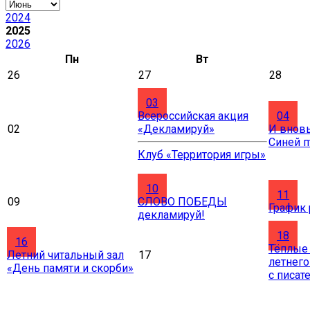
2024
2025
2026
Пн
Вт
26
27
28
03
Всероссийская акция
04
02
«Декламируй»
И вновь
Синей 
Клуб «Территория игры»
10
11
09
СЛОВО ПОБЕДЫ
График
декламируй!
18
16
Тёплые
Летний читальный зал
17
летнего
«День памяти и скорби»
с писат