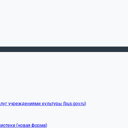
луг учреждениями культуры (bus.gov.ru)
лиотеки (новая форма)