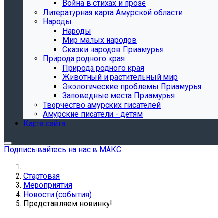
Война в стихах и прозе
Литературная карта Амурской области
Народы
Народы
Мир малых народов
Сказки народов Приамурья
Природа родного края
Природа родного края
Животный и растительный мир
Экологические проблемы Приамурья
Заповедные места Приамурья
Творчество амурских писателей
Амурские писатели - детям
Карта сайта
Подписывайтесь на нас в МАКС
Стартовая
Мероприятия
Новости (события)
Представляем новинку!