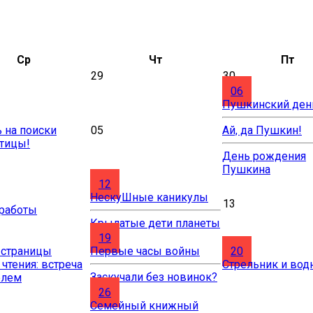
Ср
Чт
Пт
29
30
06
Пушкинский ден
 на поиски
05
Ай, да Пушкин!
птицы!
День рождения
Пушкина
12
НескуШные каникулы
13
 работы
Крылатые дети планеты
19
 страницы
Первые часы войны
20
 чтения: встреча
Стрельник и вод
Заскучали без новинок?
елем
26
Cемейный книжный