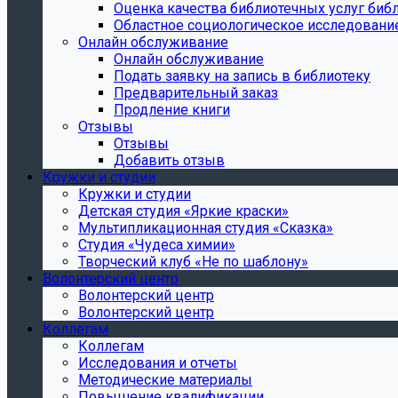
Oценка качества библиотечных услуг библ
Областное социологическое исследовани
Онлайн обслуживание
Онлайн обслуживание
Подать заявку на запись в библиотеку
Предварительный заказ
Продление книги
Отзывы
Отзывы
Добавить отзыв
Кружки и студии
Кружки и студии
Детская студия «Яркие краски»
Мультипликационная студия «Сказка»
Студия «Чудеса химии»
Творческий клуб «Не по шаблону»
Волонтерский центр
Волонтерский центр
Волонтерский центр
Коллегам
Коллегам
Исследования и отчеты
Методические материалы
Повышение квалификации