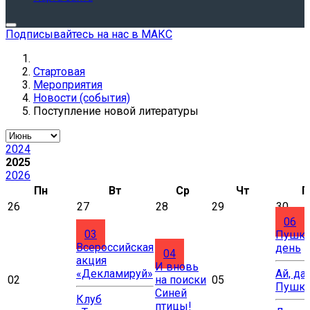
Подписывайтесь на нас в МАКС
Стартовая
Мероприятия
Новости (события)
Поступление новой литературы
2024
2025
2026
Пн
Вт
Ср
Чт
П
26
27
28
29
30
06
03
Пушки
Всероссийская
день
04
акция
И вновь
«Декламируй»
Ай, да
02
на поиски
05
Пушки
Синей
Клуб
птицы!