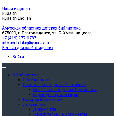
Наши издания
Russian
Russian
English
Амурская областная детская библиотека
675000, г. Благовещенск, ул. Б. Хмельницкого, 1
+7 (416) 277-0787
info.aodb-blag@yandex.ru
Версия для слабовидящих
Войти
О библиотеке
О библиотеке
Основные сведения. Реквизиты
Основные сведения. Реквизиты
Структура организации
История библиотеки
Документы
Документы
Учредительные документы