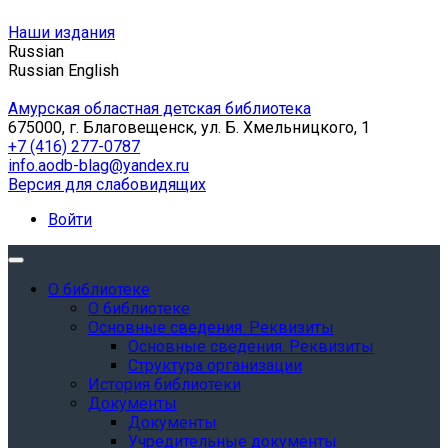
Наши издания
Russian
Russian
English
Амурская областная детская библиотека
675000, г. Благовещенск, ул. Б. Хмельницкого, 1
+7 (416) 277-0787
info.aodb-blag@yandex.ru
Версия для слабовидящих
Войти
О библиотеке
О библиотеке
Основные сведения. Реквизиты
Основные сведения. Реквизиты
Структура организации
История библиотеки
Документы
Документы
Учредительные документы