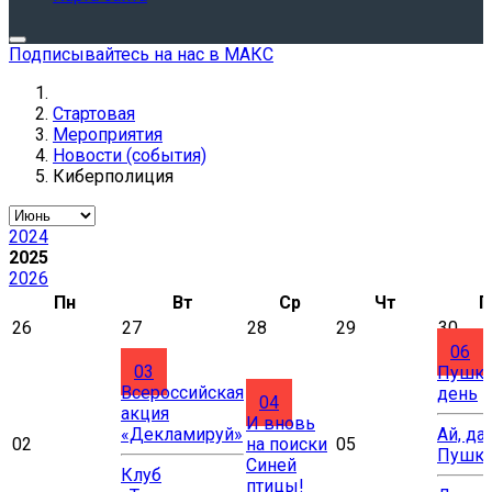
Подписывайтесь на нас в МАКС
Стартовая
Мероприятия
Новости (события)
Киберполиция
2024
2025
2026
Пн
Вт
Ср
Чт
П
26
27
28
29
30
06
03
Пушки
Всероссийская
день
04
акция
И вновь
«Декламируй»
Ай, да
02
на поиски
05
Пушки
Синей
Клуб
птицы!