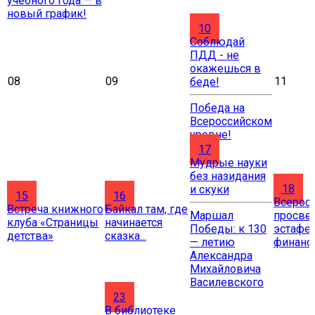
учебного года — в
новый график!
10
Соблюдай
ПДД - не
окажешься в
08
09
11
беде!
Победа на
Всероссийском
уровне!
17
Мудрые науки
без назидания
18
и скуки
15
16
Всерос
Встреча книжного
Байкал там, где
Маршал
просве
клуба «Страницы
начинается
Победы: к 130
эстафе
детства»
сказка...
— летию
финанс
Александра
Михайловича
Василевского
23
В библиотеке