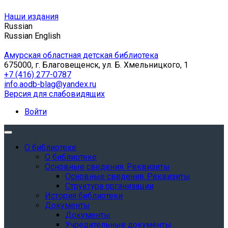
Наши издания
Russian
Russian
English
Амурская областная детская библиотека
675000, г. Благовещенск, ул. Б. Хмельницкого, 1
+7 (416) 277-0787
info.aodb-blag@yandex.ru
Версия для слабовидящих
Войти
О библиотеке
О библиотеке
Основные сведения. Реквизиты
Основные сведения. Реквизиты
Структура организации
История библиотеки
Документы
Документы
Учредительные документы