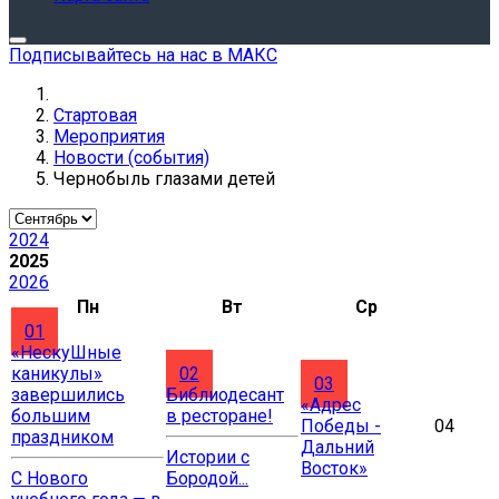
Подписывайтесь на нас в МАКС
Стартовая
Мероприятия
Новости (события)
Чернобыль глазами детей
2024
2025
2026
Пн
Вт
Ср
01
«НескуШные
каникулы»
02
03
завершились
Библиодесант
«Адрес
большим
в ресторане!
Победы -
04
праздником
Дальний
Истории с
Восток»
С Нового
Бородой...