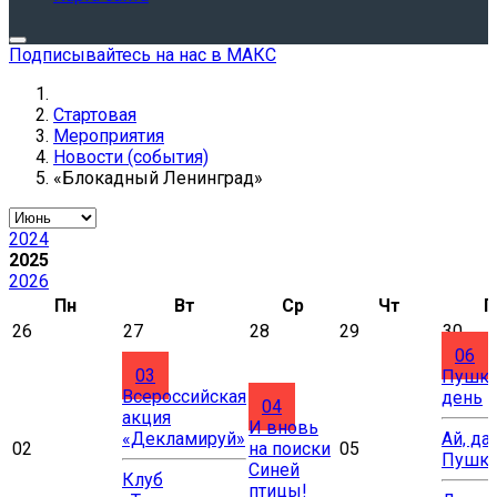
Подписывайтесь на нас в МАКС
Стартовая
Мероприятия
Новости (события)
«Блокадный Ленинград»
2024
2025
2026
Пн
Вт
Ср
Чт
П
26
27
28
29
30
06
03
Пушки
Всероссийская
день
04
акция
И вновь
«Декламируй»
Ай, да
02
на поиски
05
Пушки
Синей
Клуб
птицы!