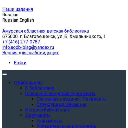
Наши издания
Russian
Russian
English
Амурская областная детская библиотека
675000, г. Благовещенск, ул. Б. Хмельницкого, 1
+7 (416) 277-0787
info.aodb-blag@yandex.ru
Версия для слабовидящих
Войти
О библиотеке
О библиотеке
Основные сведения. Реквизиты
Основные сведения. Реквизиты
Структура организации
История библиотеки
Документы
Документы
Учредительные документы