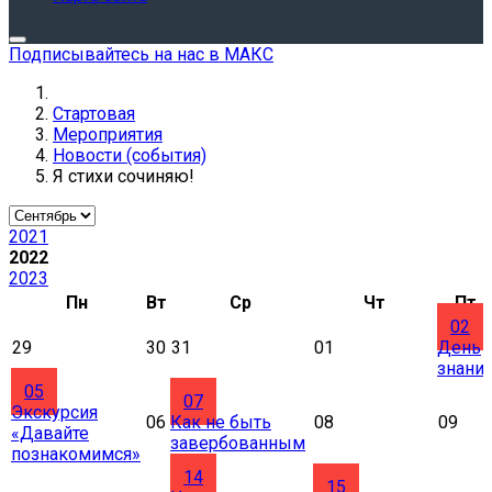
Подписывайтесь на нас в МАКС
Стартовая
Мероприятия
Новости (события)
Я стихи сочиняю!
2021
2022
2023
Пн
Вт
Ср
Чт
Пт
02
29
30
31
01
День
знани
05
07
Экскурсия
06
Как не быть
08
09
«Давайте
завербованным
познакомимся»
14
15