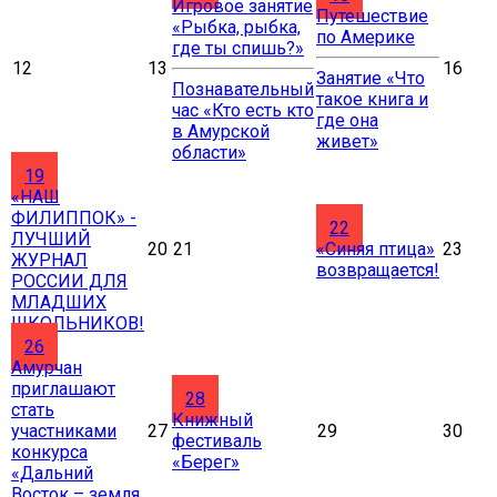
Игровое занятие
Путешествие
«Рыбка, рыбка,
по Америке
где ты спишь?»
12
13
16
Занятие «Что
Познавательный
такое книга и
час «Кто есть кто
где она
в Амурской
живет»
области»
19
«НАШ
ФИЛИППОК» -
22
ЛУЧШИЙ
20
21
«Синяя птица»​
23
ЖУРНАЛ
возвращается!
РОССИИ ДЛЯ
МЛАДШИХ
ШКОЛЬНИКОВ!
26
Амурчан
приглашают
28
стать
Книжный
участниками
27
29
30
фестиваль
конкурса
«Берег»
«Дальний
Восток – земля