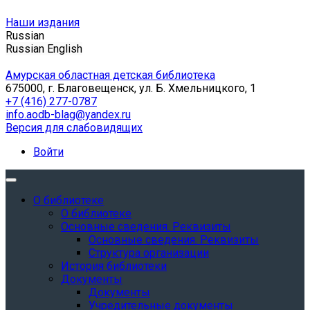
Наши издания
Russian
Russian
English
Амурская областная детская библиотека
675000, г. Благовещенск, ул. Б. Хмельницкого, 1
+7 (416) 277-0787
info.aodb-blag@yandex.ru
Версия для слабовидящих
Войти
О библиотеке
О библиотеке
Основные сведения. Реквизиты
Основные сведения. Реквизиты
Структура организации
История библиотеки
Документы
Документы
Учредительные документы