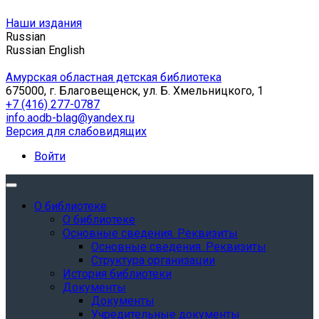
Наши издания
Russian
Russian
English
Амурская областная детская библиотека
675000, г. Благовещенск, ул. Б. Хмельницкого, 1
+7 (416) 277-0787
info.aodb-blag@yandex.ru
Версия для слабовидящих
Войти
О библиотеке
О библиотеке
Основные сведения. Реквизиты
Основные сведения. Реквизиты
Структура организации
История библиотеки
Документы
Документы
Учредительные документы