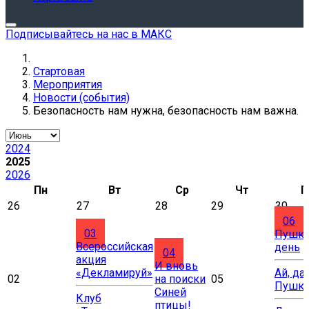
Подписывайтесь на нас в МАКС
Стартовая
Мероприятия
Новости (события)
Безопасность нам нужна, безопасность нам важна.
2024
2025
2026
Пн
Вт
Ср
Чт
П
26
27
28
29
30
06
03
Пушки
Всероссийская
день
04
акция
И вновь
«Декламируй»
Ай, да
02
на поиски
05
Пушки
Синей
Клуб
птицы!