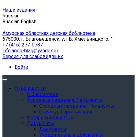
Наши издания
Russian
Russian
English
Амурская областная детская библиотека
675000, г. Благовещенск, ул. Б. Хмельницкого, 1
+7 (416) 277-0787
info.aodb-blag@yandex.ru
Версия для слабовидящих
Войти
О библиотеке
О библиотеке
Основные сведения. Реквизиты
Основные сведения. Реквизиты
Структура организации
История библиотеки
Документы
Документы
Учредительные документы