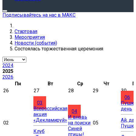
Подписывайтесь на нас в МАКС
Стартовая
Мероприятия
Новости (события)
Состоялась торжественная церемония
2024
2025
2026
Пн
Вт
Ср
Чт
П
26
27
28
29
30
06
03
Пушки
Всероссийская
день
04
акция
И вновь
«Декламируй»
Ай, да
02
на поиски
05
Пушки
Синей
Клуб
птицы!