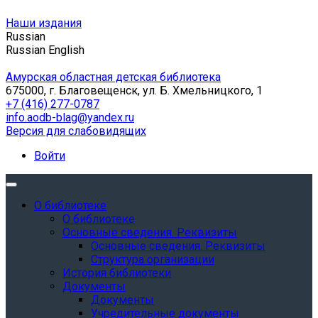
Наши издания
Russian
Russian
English
Амурская областная детская библиотека
675000, г. Благовещенск, ул. Б. Хмельницкого, 1
+7 (416) 277-0787
info.aodb-blag@yandex.ru
Версия для слабовидящих
Войти
О библиотеке
О библиотеке
Основные сведения. Реквизиты
Основные сведения. Реквизиты
Структура организации
История библиотеки
Документы
Документы
Учредительные документы