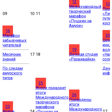
12
13
Международный
Прое
творческий
09
10
11
«Лит
марафон
путе
«Пушкин на
косм
Амуре»
16
20
Марафон
Цент
забывчивых
инкл
читателей
19
воло
Месячник
17
18
Детская студия
«Нав
знаний
«Развивайка»
солн
По следам
Ден
амурского
инф
тигра
25
Жюри подводит
итоги
26
Международного
Подведены
творческого
итоги
23
марафона
Международного
Новое
24
27
«Пушкин на