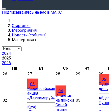
Подписывайтесь на нас в МАКС
Стартовая
Мероприятия
Новости (события)
Мастер-класс
2024
2025
2026
Пн
Вт
Ср
Чт
П
26
27
28
29
30
06
03
Пушки
Всероссийская
день
04
акция
И вновь
«Декламируй»
Ай, да
02
на поиски
05
Пушки
Синей
Клуб
птицы!