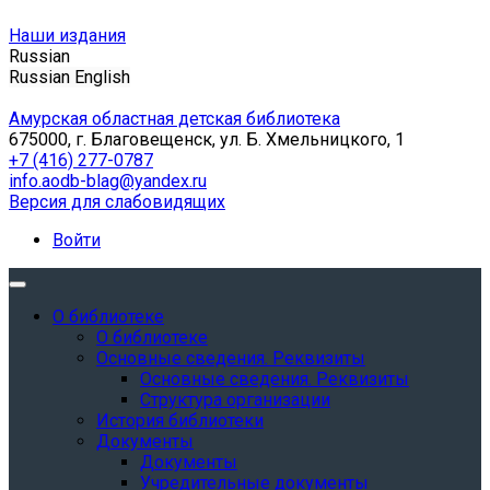
Наши издания
Russian
Russian
English
Амурская областная детская библиотека
675000, г. Благовещенск, ул. Б. Хмельницкого, 1
+7 (416) 277-0787
info.aodb-blag@yandex.ru
Версия для слабовидящих
Войти
О библиотеке
О библиотеке
Основные сведения. Реквизиты
Основные сведения. Реквизиты
Структура организации
История библиотеки
Документы
Документы
Учредительные документы