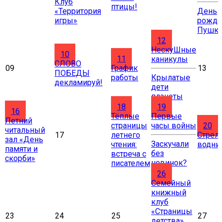
Клуб
птицы!
«Территория
День
игры»
рожде
Пушки
12
НескуШные
10
11
каникулы
СЛОВО
09
График
13
ПОБЕДЫ
работы
Крылатые
декламируй!
дети
планеты
18
19
16
Тёплые
Первые
Летний
страницы
часы войны
20
читальный
17
летнего
Стрел
зал «День
Заскучали
чтения:
водни
памяти и
без
встреча с
скорби»
новинок?
писателем
26
Cемейный
книжный
клуб
«Страницы
23
24
25
27
детства»