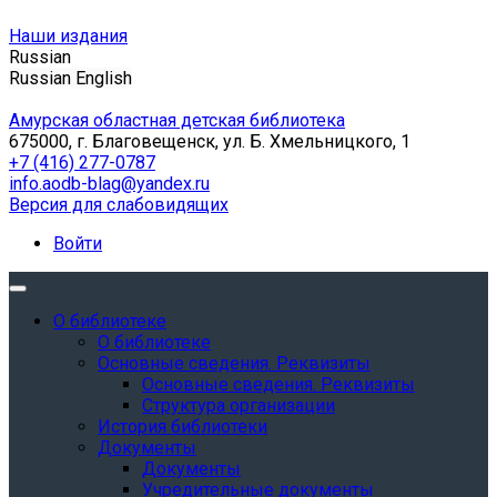
Наши издания
Russian
Russian
English
Амурская областная детская библиотека
675000, г. Благовещенск, ул. Б. Хмельницкого, 1
+7 (416) 277-0787
info.aodb-blag@yandex.ru
Версия для слабовидящих
Войти
О библиотеке
О библиотеке
Основные сведения. Реквизиты
Основные сведения. Реквизиты
Структура организации
История библиотеки
Документы
Документы
Учредительные документы