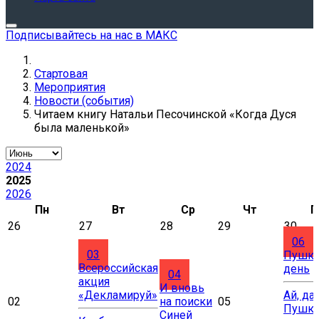
Подписывайтесь на нас в МАКС
Стартовая
Мероприятия
Новости (события)
Читаем книгу Натальи Песочинской «Когда Дуся
была маленькой»
2024
2025
2026
Пн
Вт
Ср
Чт
П
26
27
28
29
30
06
03
Пушки
Всероссийская
день
04
акция
И вновь
«Декламируй»
Ай, да
02
на поиски
05
Пушки
Синей