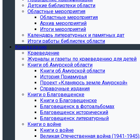
Детские библиотеки области
Областные мероприятия
Областные мероприятия
Архив мероприятий
Итоги мероприятий
Календарь литературных и памятных дат
Итоги работы библиотек области
Краеведение
Краеведение
Журналы и газеты по краеведению для детей
Книги об Амурской области
Книги об Амурской области
История Приамурья
Проект «Кланяюсь земле Амурской»
Справочные издания
Книги о Благовещенске
Книги о Благовещенске
Благовещенск в фотоальбомах
Благовещенск исторический
Благовещенск литературный
Книги о войне
Книги о войне
Великая Отечественная война (1941-1945).