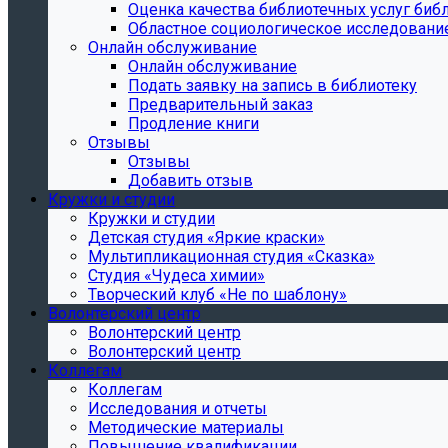
Oценка качества библиотечных услуг библ
Областное социологическое исследовани
Онлайн обслуживание
Онлайн обслуживание
Подать заявку на запись в библиотеку
Предварительный заказ
Продление книги
Отзывы
Отзывы
Добавить отзыв
Кружки и студии
Кружки и студии
Детская студия «Яркие краски»
Мультипликационная студия «Сказка»
Студия «Чудеса химии»
Творческий клуб «Не по шаблону»
Волонтерский центр
Волонтерский центр
Волонтерский центр
Коллегам
Коллегам
Исследования и отчеты
Методические материалы
Повышение квалификации