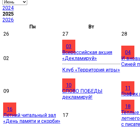
2024
2025
2026
Пн
Вт
26
27
28
03
Всероссийская акция
04
02
«Декламируй»
И вновь
Синей 
Клуб «Территория игры»
10
11
09
СЛОВО ПОБЕДЫ
График
декламируй!
18
16
Тёплые
Летний читальный зал
17
летнего
«День памяти и скорби»
с писат