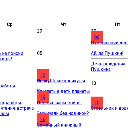
Ср
Чт
Пт
29
30
06
Пушкинский ден
 на поиски
05
Ай, да Пушкин!
птицы!
День рождения
Пушкина
12
НескуШные каникулы
13
 работы
Крылатые дети планеты
19
 страницы
Первые часы войны
20
 чтения: встреча
Стрельник и вод
Заскучали без новинок?
елем
26
Cемейный книжный