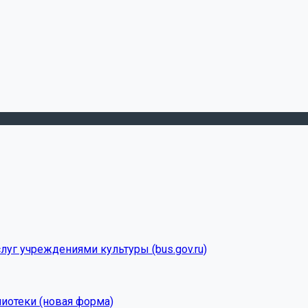
луг учреждениями культуры (bus.gov.ru)
лиотеки (новая форма)