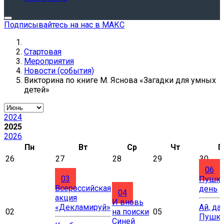
Подписывайтесь на нас в МАКС
Стартовая
Мероприятия
Новости (события)
Викторина по книге М. Яснова «Загадки для умных
детей»
2024
2025
2026
Пн
Вт
Ср
Чт
П
26
27
28
29
30
06
03
Пушки
Всероссийская
день
04
акция
И вновь
«Декламируй»
Ай, да
02
на поиски
05
Пушки
Синей