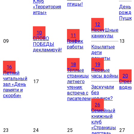
Клуб
птицы!
«Территория
День
игры»
рожде
Пушки
12
НескуШные
10
11
каникулы
СЛОВО
09
График
13
ПОБЕДЫ
работы
Крылатые
декламируй!
дети
планеты
18
19
16
Тёплые
Первые
Летний
страницы
часы войны
20
читальный
17
летнего
Стрел
зал «День
Заскучали
чтения:
водни
памяти и
без
встреча с
скорби»
новинок?
писателем
26
Cемейный
книжный
клуб
«Страницы
23
24
25
27
детства»