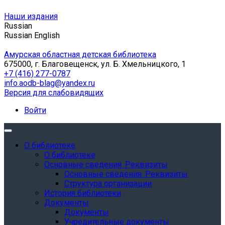
Наши издания
Russian
Russian
English
Амурская областная детская библиотека
675000, г. Благовещенск, ул. Б. Хмельницкого, 1
+7 (416) 277-0787
info.aodb-blag@yandex.ru
Версия для слабовидящих
Войти
О библиотеке
О библиотеке
Основные сведения. Реквизиты
Основные сведения. Реквизиты
Структура организации
История библиотеки
Документы
Документы
Учредительные документы