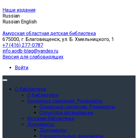
Наши издания
Russian
Russian
English
Амурская областная детская библиотека
675000, г. Благовещенск, ул. Б. Хмельницкого, 1
+7 (416) 277-0787
info.aodb-blag@yandex.ru
Версия для слабовидящих
Войти
О библиотеке
О библиотеке
Основные сведения. Реквизиты
Основные сведения. Реквизиты
Структура организации
История библиотеки
Документы
Документы
Учредительные документы