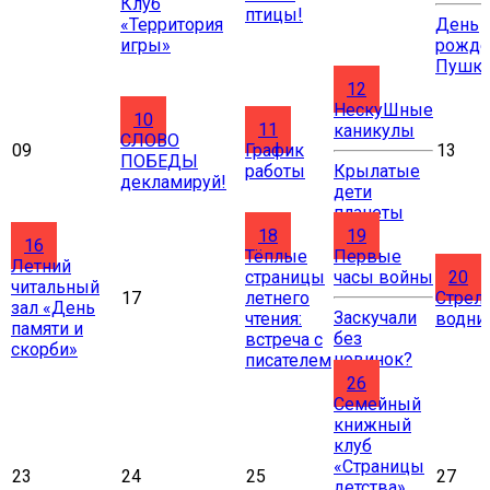
Клуб
птицы!
«Территория
День
игры»
рожде
Пушки
12
НескуШные
10
11
каникулы
СЛОВО
09
График
13
ПОБЕДЫ
работы
Крылатые
декламируй!
дети
планеты
18
19
16
Тёплые
Первые
Летний
страницы
часы войны
20
читальный
17
летнего
Стрел
зал «День
Заскучали
чтения:
водни
памяти и
без
встреча с
скорби»
новинок?
писателем
26
Cемейный
книжный
клуб
«Страницы
23
24
25
27
детства»