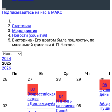
Подписывайтесь на нас в МАКС
Стартовая
Мероприятия
Новости (события)
Викторина «Его врагом была пошлость», по
маленькой трилогии А. П. Чехова
2024
2025
2026
Пн
Вт
Ср
Чт
П
26
27
28
29
30
06
03
Пушки
Всероссийская
день
04
акция
И вновь
«Декламируй»
Ай, да
02
на поиски
05
Пушки
Синей