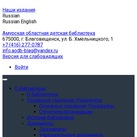
Наши издания
Russian
Russian
English
Амурская областная детская библиотека
675000, г. Благовещенск, ул. Б. Хмельницкого, 1
+7 (416) 277-0787
info.aodb-blag@yandex.ru
Версия для слабовидящих
Войти
О библиотеке
О библиотеке
Основные сведения. Реквизиты
Основные сведения. Реквизиты
Структура организации
История библиотеки
Документы
Документы
Учредительные документы