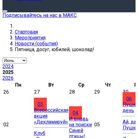
Подписывайтесь на нас в МАКС
Стартовая
Мероприятия
Новости (события)
Пятница, досуг, юбилей, шоколад!
2024
2025
2026
Пн
Вт
Ср
Чт
П
26
27
28
29
30
06
03
Пушки
Всероссийская
день
04
акция
И вновь
«Декламируй»
Ай, да
02
на поиски
05
Пушки
Синей
Клуб
птицы!