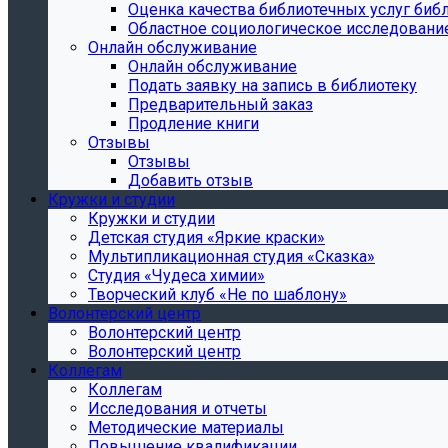
Oценка качества библиотечных услуг библ
Областное социологическое исследовани
Онлайн обслуживание
Онлайн обслуживание
Подать заявку на запись в библиотеку
Предварительный заказ
Продление книги
Отзывы
Отзывы
Добавить отзыв
Кружки и студии
Кружки и студии
Детская студия «Яркие краски»
Мультипликационная студия «Сказка»
Студия «Чудеса химии»
Творческий клуб «Не по шаблону»
Волонтерский центр
Волонтерский центр
Волонтерский центр
Коллегам
Коллегам
Исследования и отчеты
Методические материалы
Повышение квалификации