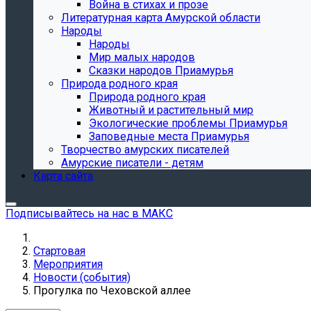
Война в стихах и прозе
Литературная карта Амурской области
Народы
Народы
Мир малых народов
Сказки народов Приамурья
Природа родного края
Природа родного края
Животный и растительный мир
Экологические проблемы Приамурья
Заповедные места Приамурья
Творчество амурских писателей
Амурские писатели - детям
Карта сайта
Подписывайтесь на нас в МАКС
Стартовая
Мероприятия
Новости (события)
Прогулка по Чеховской аллее