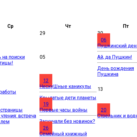
Ср
Чт
Пт
29
30
06
Пушкинский ден
 на поиски
05
Ай, да Пушкин!
птицы!
День рождения
Пушкина
12
НескуШные каникулы
13
 работы
Крылатые дети планеты
19
 страницы
Первые часы войны
20
 чтения: встреча
Стрельник и вод
Заскучали без новинок?
елем
26
Cемейный книжный