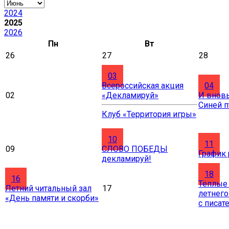
2024
2025
2026
Пн
Вт
26
27
28
03
Всероссийская акция
04
02
«Декламируй»
И вновь
Синей 
Клуб «Территория игры»
10
11
09
СЛОВО ПОБЕДЫ
График
декламируй!
18
16
Тёплые
Летний читальный зал
17
летнего
«День памяти и скорби»
с писат