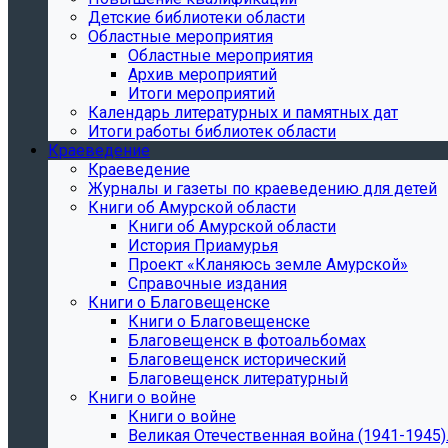
Детские библиотеки области
Областные мероприятия
Областные мероприятия
Архив мероприятий
Итоги мероприятий
Календарь литературных и памятных дат
Итоги работы библиотек области
Краеведение
Краеведение
Журналы и газеты по краеведению для детей
Книги об Амурской области
Книги об Амурской области
История Приамурья
Проект «Кланяюсь земле Амурской»
Справочные издания
Книги о Благовещенске
Книги о Благовещенске
Благовещенск в фотоальбомах
Благовещенск исторический
Благовещенск литературный
Книги о войне
Книги о войне
Великая Отечественная война (1941-1945).