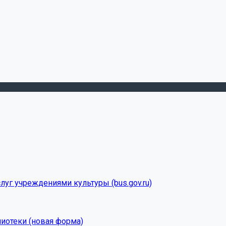
луг учреждениями культуры (bus.gov.ru)
лиотеки (новая форма)