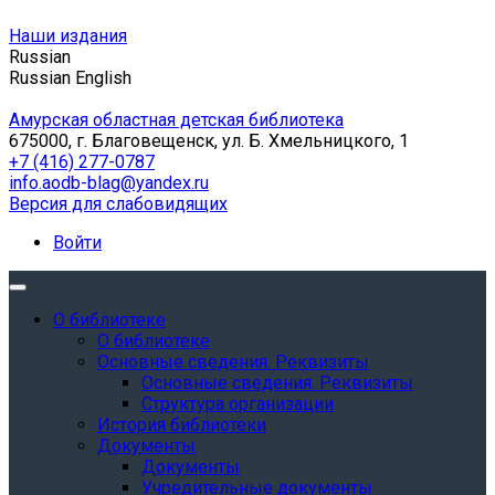
Наши издания
Russian
Russian
English
Амурская областная детская библиотека
675000, г. Благовещенск, ул. Б. Хмельницкого, 1
+7 (416) 277-0787
info.aodb-blag@yandex.ru
Версия для слабовидящих
Войти
О библиотеке
О библиотеке
Основные сведения. Реквизиты
Основные сведения. Реквизиты
Структура организации
История библиотеки
Документы
Документы
Учредительные документы