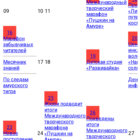
Международный
Прое
творческий
09
10
11
«Лит
марафон
путе
«Пушкин на
косм
Амуре»
16
20
Марафон
Цент
забывчивых
инкл
читателей
19
воло
Месячник
17
18
Детская студия
«Нав
знаний
«Развивайка»
солн
По следам
Ден
амурского
инф
тигра
25
Жюри подводит
итоги
26
Международного
Подведены
творческого
итоги
23
марафона
Международного
Новое
24
27
«Пушкин на
творческого
поступление
Амуре»